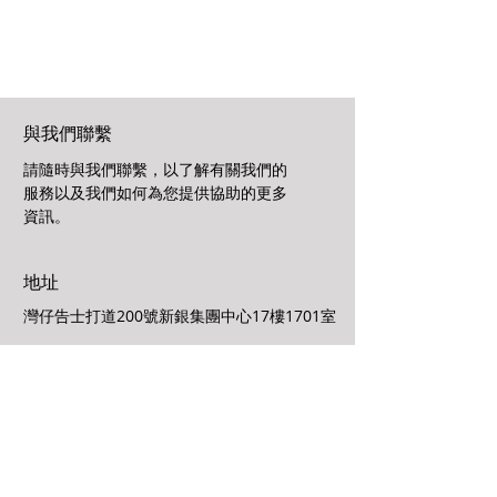
與我們聯繫
請隨時與我們聯繫，以了解有關我們的
服務以及我們如何為您提供協助的更多
資訊。
地址
灣仔告士打道200號新銀集團中心17樓1701室
辦公時間
星期一至星期五
9:30am ~ 1:00pm | 2:00pm ~ 6:00pm
星期六、日及公眾假期休息
電郵